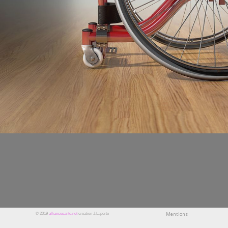
Mentions
© 2019
alliancesante.net
création J.Laporte
légals